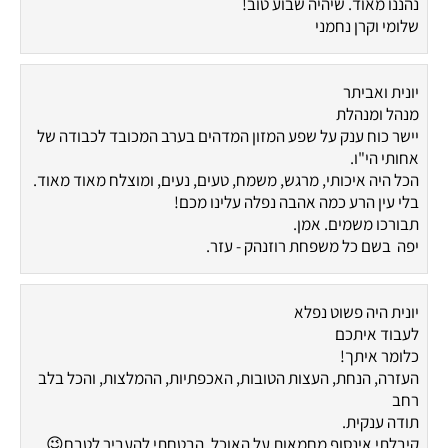
נהננו מאוד. שיהיה שבוע טוב!
שלומי וקרן נחמני
יונית ואביתר
מנהל ומנהלת
יישר כוח ענק על שפע המזון המדהים בערב המכובד לכבודה של
אחותי הי"ו.
הכל היה איכותי, מרגש, משמח, טעים, נעים, ומוצלח מאוד מאוד.
בלי עין הרע כמה אהבה נפלה עלינו מכם!
תבורכו משמים. אמן.
יפה בשם כל משפחת רוזנהק - עזר.
יונית היה פשוט נפלא
לעבוד איתכם
כלומר איתך!
העזרה, הנחת, העצות הטובות, האכפתיות, ההמלצות, והכל בלב
רחב
תודה ענקית.
קיבלתי אינסוף מחמאות על האוכל, הבטחתי להעביר לטבח😉